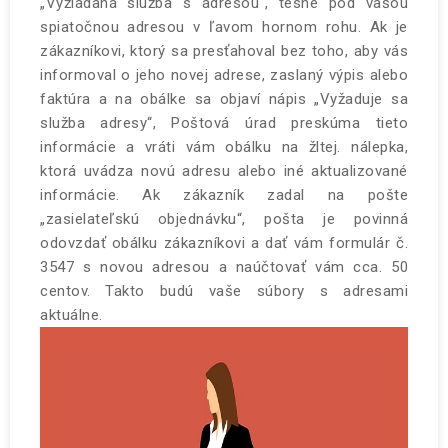
„Vyžiadaná služba s adresou“, tesne pod vašou
spiatočnou adresou v ľavom hornom rohu. Ak je
zákazníkovi, ktorý sa presťahoval bez toho, aby vás
informoval o jeho novej adrese, zaslaný výpis alebo
faktúra a na obálke sa objaví nápis „Vyžaduje sa
služba adresy“, Poštová úrad preskúma tieto
informácie a vráti vám obálku na žltej. nálepka,
ktorá uvádza novú adresu alebo iné aktualizované
informácie. Ak zákazník zadal na pošte
„zasielateľskú objednávku“, pošta je povinná
odovzdať obálku zákazníkovi a dať vám formulár č.
3547 s novou adresou a naúčtovať vám cca. 50
centov. Takto budú vaše súbory s adresami
aktuálne.