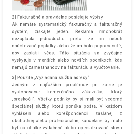
2] Fakturačné a pravidelne posielajte výpisy
Ak nemáte systematický fakturačný a fakturačný
systém, získajte jeden. Reklama mnohokrát
nezaplatila jednoducho preto, že im neboli
naúčtované poplatky alebo že im bolo pripomenuté,
aby zaplatili včas. Táto situácia sa zvyčajne
vyskytuje v menších alebo novších podnikoch, kde
nemajú zamestnancov na fakturáciu a vyúčtovanie.
3] Použite „Vyžiadaná služba adresy“
Jedným z najťažších problémov pri zbere je
vystopovanie komerčného zákazníka, ktorý
„preskočil“. Všetky podniky by si mali byť vedomé
špeciálnej služby, ktorú ponúka pošta. V každom
vyhlásení alebo korešpondencii zaslanej z
obchodnej alebo profesionálnej kancelárie by malo
byť na obálke vytlačené alebo opečiatkované slovo