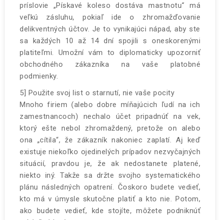
príslovie „Pískavé koleso dostáva mastnotu“ má
veľkú zásluhu, pokiaľ ide o zhromažďovanie
delikventných účtov. Je to vynikajúci nápad, aby ste
sa každých 10 až 14 dní spojili s oneskorenými
platiteľmi. Umožní vám to diplomaticky upozorniť
obchodného zákazníka na vaše platobné
podmienky.
5] Použite svoj list o starnutí, nie vaše pocity
Mnoho firiem (alebo dobre míňajúcich ľudí na ich
zamestnancoch) nechalo účet pripadnúť na vek,
ktorý ešte nebol zhromaždený, pretože on alebo
ona „cítila“, že zákazník nakoniec zaplatí. Aj keď
existuje niekoľko ojedinelých prípadov nezvyčajných
situácií, pravdou je, že ak nedostanete platené,
niekto iný. Takže sa držte svojho systematického
plánu následných opatrení. Čoskoro budete vedieť,
kto má v úmysle skutočne platiť a kto nie. Potom,
ako budete vedieť, kde stojíte, môžete podniknúť