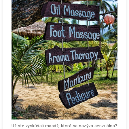
Už ste vyskúšali masáž, ktorá sa nazýva senzuálna?