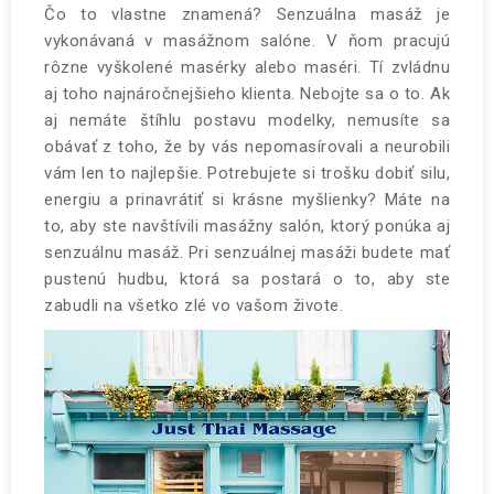
Čo to vlastne znamená? Senzuálna masáž je
vykonávaná v masážnom salóne. V ňom pracujú
rôzne vyškolené masérky alebo maséri. Tí zvládnu
aj toho najnáročnejšieho klienta. Nebojte sa o to. Ak
aj nemáte štíhlu postavu modelky, nemusíte sa
obávať z toho, že by vás nepomasírovali a neurobili
vám len to najlepšie. Potrebujete si trošku dobiť silu,
energiu a prinavrátiť si krásne myšlienky? Máte na
to, aby ste navštívili masážny salón, ktorý ponúka aj
senzuálnu masáž. Pri senzuálnej masáži budete mať
pustenú hudbu, ktorá sa postará o to, aby ste
zabudli na všetko zlé vo vašom živote.