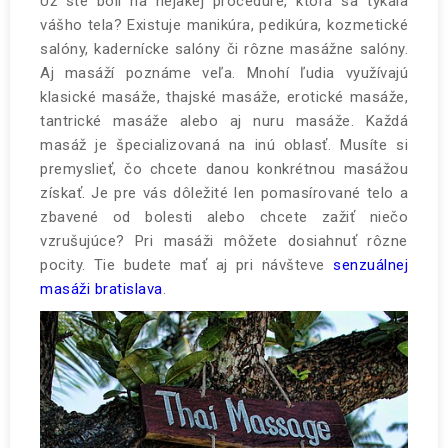
Už ste boli na nejakej procedúre, ktorá sa týkala
vášho tela? Existuje manikúra, pedikúra, kozmetické
salóny, kadernícke salóny či rôzne masážne salóny.
Aj masáží poznáme veľa. Mnohí ľudia využívajú
klasické masáže, thajské masáže, erotické masáže,
tantrické masáže alebo aj nuru masáže. Každá
masáž je špecializovaná na inú oblasť. Musíte si
premyslieť, čo chcete danou konkrétnou masážou
získať. Je pre vás dôležité len pomasírované telo a
zbavené od bolesti alebo chcete zažiť niečo
vzrušujúce? Pri masáži môžete dosiahnuť rôzne
pocity. Tie budete mať aj pri návšteve
senzuálnej
masáži bratislava
.