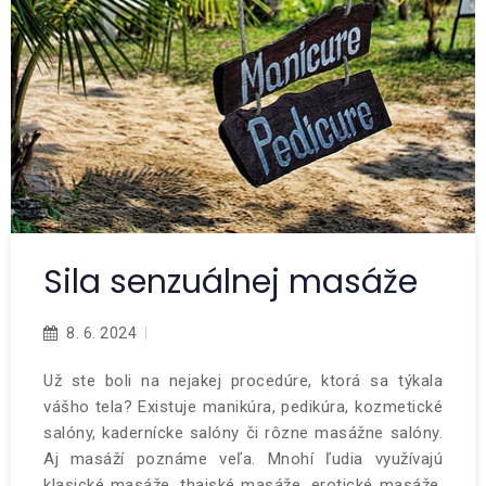
Sila senzuálnej masáže
8. 6. 2024
Už ste boli na nejakej procedúre, ktorá sa týkala
vášho tela? Existuje manikúra, pedikúra, kozmetické
salóny, kadernícke salóny či rôzne masážne salóny.
Aj masáží poznáme veľa. Mnohí ľudia využívajú
klasické masáže, thajské masáže, erotické masáže,