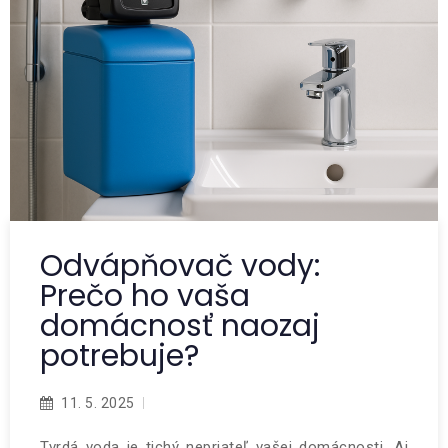
Odvápňovač vody:
Prečo ho vaša
domácnosť naozaj
potrebuje?
11. 5. 2025
Tvrdá voda je tichý nepriateľ vašej domácnosti. Aj