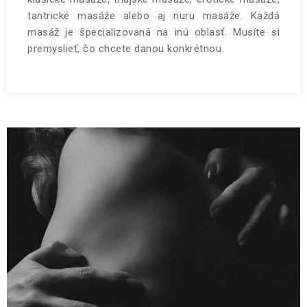
tantrické masáže alebo aj nuru masáže. Každá
masáž je špecializovaná na inú oblasť. Musíte si
premyslieť, čo chcete danou konkrétnou.