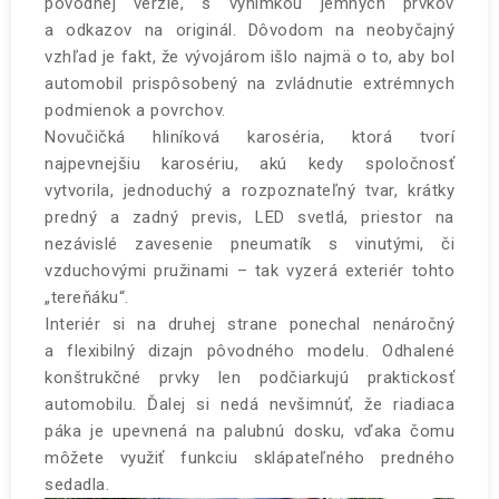
pôvodnej verzie, s výnimkou jemných prvkov
a odkazov na originál. Dôvodom na neobyčajný
vzhľad je fakt, že vývojárom išlo najmä o to, aby bol
automobil prispôsobený na zvládnutie extrémnych
podmienok a povrchov.
Novučičká hliníková karoséria, ktorá tvorí
najpevnejšiu karosériu, akú kedy spoločnosť
vytvorila, jednoduchý a rozpoznateľný tvar, krátky
predný a zadný previs, LED svetlá, priestor na
nezávislé zavesenie pneumatík s vinutými, či
vzduchovými pružinami – tak vyzerá exteriér tohto
„tereňáku“.
Interiér si na druhej strane ponechal nenáročný
a flexibilný dizajn pôvodného modelu. Odhalené
konštrukčné prvky len podčiarkujú praktickosť
automobilu. Ďalej si nedá nevšimnúť, že riadiaca
páka je upevnená na palubnú dosku, vďaka čomu
môžete využiť funkciu sklápateľného predného
sedadla.