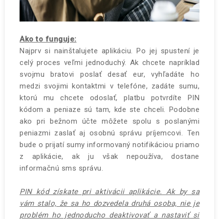
Ako to funguje:
Najprv si nainštalujete aplikáciu. Po jej spustení je
celý proces veľmi jednoduchý. Ak chcete napríklad
svojmu bratovi poslať desať eur, vyhľadáte ho
medzi svojimi kontaktmi v telefóne, zadáte sumu,
ktorú mu chcete odoslať, platbu potvrdíte PIN
kódom a peniaze sú tam, kde ste chceli. Podobne
ako pri bežnom účte môžete spolu s poslanými
peniazmi zaslať aj osobnú správu príjemcovi. Ten
bude o prijatí sumy informovaný notifikáciou priamo
z aplikácie, ak ju však nepoužíva, dostane
informačnú sms správu.
PIN kód získate pri aktivácii aplikácie. Ak by sa
vám stalo, že sa ho dozvedela druhá osoba, nie je
problém ho jednoducho deaktivovať a nastaviť si