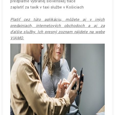
predplatné vybranej slovenskej tlače
zaplatiť za taxík v taxi službe v Košiciach
Platiť cez túto aplikáciu, môžete aj v iných
predajniach, internetových obchodoch a aj za
ďalšie služby. Ich presný zoznam nájdete na webe
VIAMO.