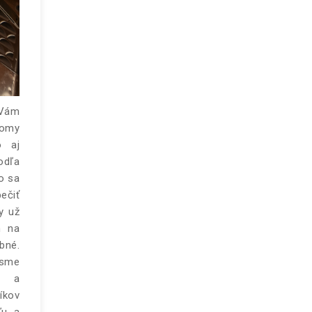
 Vám
domy
o aj
odľa
o sa
ečiť
y už
m na
bné.
 sme
v a
íkov