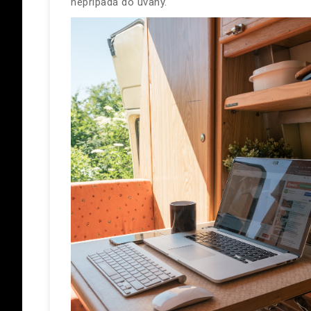
nepripadá do úvahy.