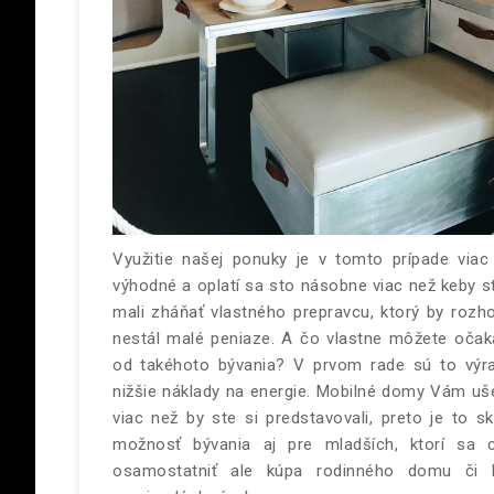
Využitie našej ponuky je v tomto prípade viac
výhodné a oplatí sa sto násobne viac než keby st
mali zháňať vlastného prepravcu, ktorý by rozh
nestál malé peniaze.
A čo vlastne môžete očak
od takéhoto bývania? V prvom rade sú to výr
nižšie náklady na energie. Mobilné domy Vám uše
viac než by ste si predstavovali, preto je to sk
možnosť bývania aj pre mladších, ktorí sa 
osamostatniť ale kúpa rodinného domu či 