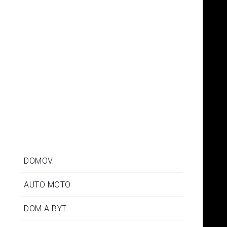
Ozpluto
Zostala vám chvíľa času, cestujete alebo sa niekde
nudíte? Aby každý čas bol vyplnený, tak nezabudnite na
dobré čítanie. So sebou nakoniec nemusíte nič nosiť,
pretože vždy a všade je s vami náš pestrý online
magazín.
DOMOV
AUTO MOTO
DOM A BYT