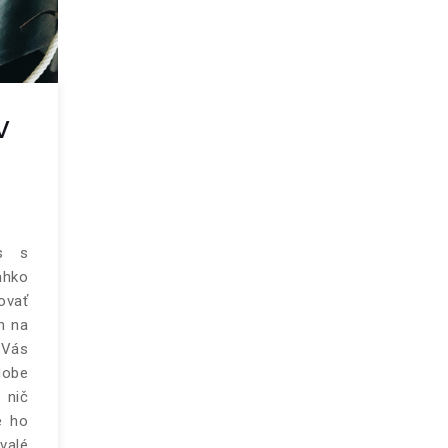
v
ás s
ahko
ovať
n na
e Vás
dobe
 nič
e ho
valé