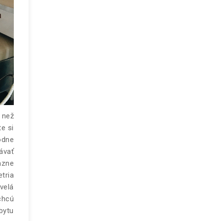
 než
e si
odne
ávať
azne
tria
velá
chcú
bytu