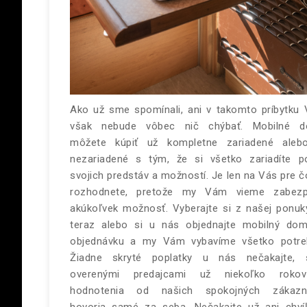
Ako už sme spomínali, ani v takomto príbytku
však nebude vôbec nič chýbať. Mobilné 
môžete kúpiť už kompletne zariadené aleb
nezariadené s tým, že si všetko zariadíte p
svojich predstáv a možností. Je len na Vás pre č
rozhodnete, pretože my Vám vieme zabezp
akúkoľvek možnosť.
Vyberajte si z našej ponuk
teraz alebo si u nás objednajte mobilný do
objednávku a my Vám vybavíme všetko potre
Žiadne skryté poplatky u nás nečakajte,
overenými predajcami už niekoľko roko
hodnotenia od našich spokojných zákazn