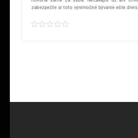
hovoria samé za seba. Nečakajte už ani chví
zabezpečte si toto výnimočné bývanie ešte dnes