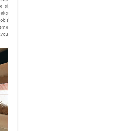
e si
 ako
obiť
ieme
avou