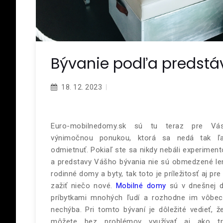
Bývanie podľa predstá
18. 12. 2023
Euro-mobilnedomy.sk sú tu teraz pre V
výnimočnou ponukou, ktorá sa nedá tak ľ
odmietnuť. Pokiaľ ste sa nikdy nebáli experiment
a predstavy Vášho bývania nie sú obmedzené le
rodinné domy a byty, tak toto je príležitosť aj pr
zažiť niečo nové.
Mobilné domy
sú v dnešnej 
príbytkami mnohých ľudí a rozhodne im vôbec
nechýba. Pri tomto bývaní je dôležité vedieť, ž
môžete bez problémov využívať aj ako tr